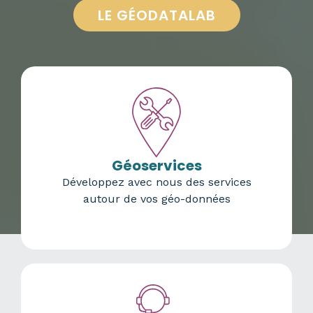
LE GÉODATALAB
Services aux
Géoservices
adhérents​
Développez avec nous des services
autour de vos géo-données