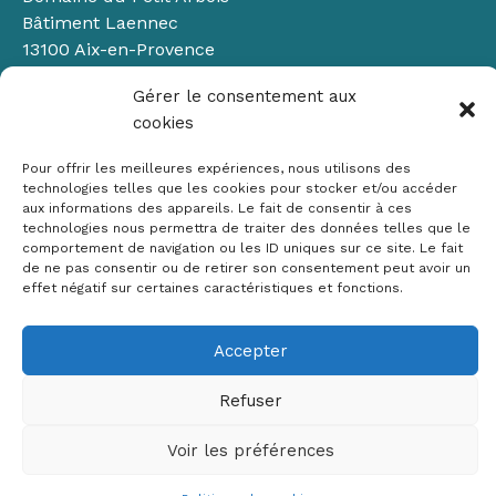
Bâtiment Laennec
13100 Aix-en-Provence
📞
04 42 90 71 22
Gérer le consentement aux
✉ contact@crige-paca.org
cookies
Pour offrir les meilleures expériences, nous utilisons des
technologies telles que les cookies pour stocker et/ou accéder
aux informations des appareils. Le fait de consentir à ces
technologies nous permettra de traiter des données telles que le
comportement de navigation ou les ID uniques sur ce site. Le fait
de ne pas consentir ou de retirer son consentement peut avoir un
Mentions légales
effet négatif sur certaines caractéristiques et fonctions.
RGPD
Politique de cookies (UE)
Accepter
Copyright © 2026 Crige PACA
Refuser
Conception :
sylvainriviere.com
Voir les préférences