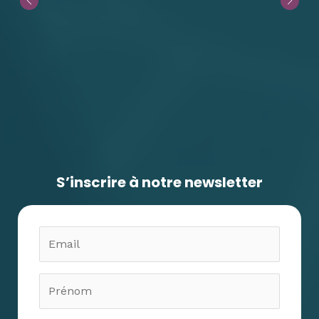
Il y a 1 mois • Modifié • Visible de tous
sur LinkedIn et en dehors
Comment le Geodatalab [by CRIGE
PACA] favorise-t-il l'innovation pour les
acteurs du secteur géonumérique ?
La semaine dernière, c'était en
...plus
S’inscrire à notre newsletter