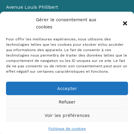
Avenue Louis Philibert
Domaine du Petit Arbois
Gérer le consentement aux
Bâtiment Laennec
cookies
13100 Aix-en-Provence
📞
04 42 90 71 22
Pour offrir les meilleures expériences, nous utilisons des
✉ contact@crige-paca.org
technologies telles que les cookies pour stocker et/ou accéder
aux informations des appareils. Le fait de consentir à ces
technologies nous permettra de traiter des données telles que le
comportement de navigation ou les ID uniques sur ce site. Le fait
de ne pas consentir ou de retirer son consentement peut avoir un
effet négatif sur certaines caractéristiques et fonctions.
Accepter
Mentions légales
RGPD
Refuser
Politique de cookies (UE)
Voir les préférences
Copyright © 2026 Crige PACA
Conception :
sylvainriviere.com
Politique de cookies