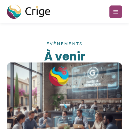
Aller
au
main
contenu
men
ÉVÈNEMENTS
À venir