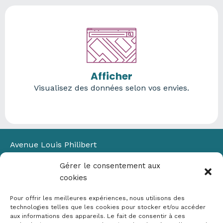
Afficher
Visualisez des données selon vos envies.
Avenue Louis Philibert
Domaine du Petit Arbois
Gérer le consentement aux
Bâtiment Laennec
cookies
13100 Aix-en-Provence
📞
04 42 90 71 22
Pour offrir les meilleures expériences, nous utilisons des
✉ contact@crige-paca.org
technologies telles que les cookies pour stocker et/ou accéder
aux informations des appareils. Le fait de consentir à ces