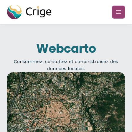
Aller
au
main
contenu
men
Webcarto
Consommez, consultez et co-construisez des
données locales.