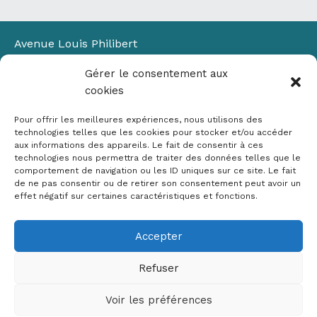
Avenue Louis Philibert
Domaine du Petit Arbois
Gérer le consentement aux
Bâtiment Laennec
cookies
13100 Aix-en-Provence
📞
04 42 90 71 22
Pour offrir les meilleures expériences, nous utilisons des
✉ contact@crige-paca.org
technologies telles que les cookies pour stocker et/ou accéder
aux informations des appareils. Le fait de consentir à ces
technologies nous permettra de traiter des données telles que le
comportement de navigation ou les ID uniques sur ce site. Le fait
de ne pas consentir ou de retirer son consentement peut avoir un
effet négatif sur certaines caractéristiques et fonctions.
Accepter
Mentions légales
RGPD
Refuser
Politique de cookies (UE)
Voir les préférences
Copyright © 2026 Crige PACA