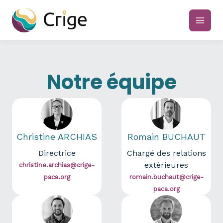
Aller
au
main
contenu
men
Notre équipe
Christine ARCHIAS
Romain BUCHAUT
Directrice
Chargé des relations
extérieures
christine.archias@crige-
paca.org
romain.buchaut@crige-
paca.org