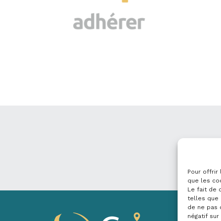
Pour offrir
que les co
Le fait de
telles que 
de ne pas 
négatif sur