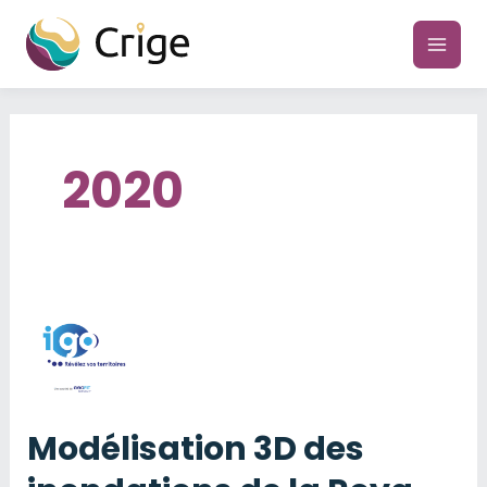
Aller
au
main
contenu
men
2020
Modélisation 3D des