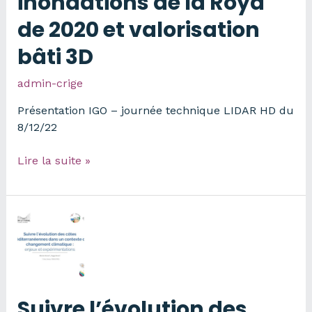
inondations de la Roya
de 2020 et valorisation
bâti 3D
admin-crige
Présentation IGO – journée technique LIDAR HD du
8/12/22
Modélisation
Lire la suite »
3D
des
inondations
de
la
Roya
de
2020
Suivre l’évolution des
et