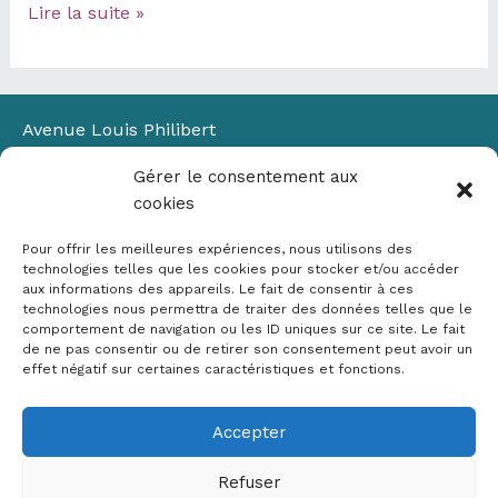
Suivre
Lire la suite »
l’évolution
des
côtes
méditerranéennes
Avenue Louis Philibert
dans
Domaine du Petit Arbois
un
Gérer le consentement aux
Bâtiment Laennec
contexte
cookies
13100 Aix-en-Provence
de
📞
04 42 90 71 22
changement
Pour offrir les meilleures expériences, nous utilisons des
✉ contact@crige-paca.org
technologies telles que les cookies pour stocker et/ou accéder
climatique
aux informations des appareils. Le fait de consentir à ces
:
technologies nous permettra de traiter des données telles que le
enjeux
comportement de navigation ou les ID uniques sur ce site. Le fait
de ne pas consentir ou de retirer son consentement peut avoir un
et
effet négatif sur certaines caractéristiques et fonctions.
expérimentations
Accepter
Mentions légales
RGPD
Refuser