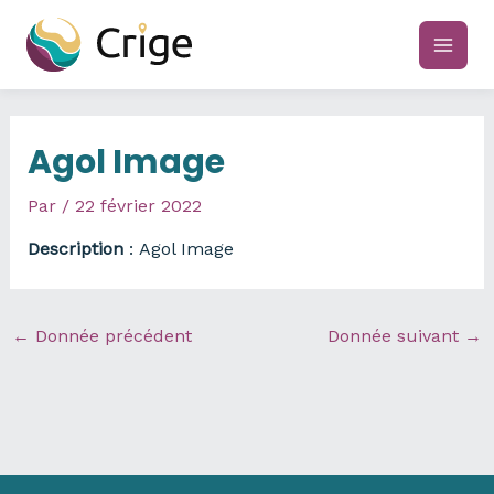
Aller
au
main
contenu
men
Agol Image
Par
/
22 février 2022
Description
: Agol Image
←
Donnée précédent
Donnée suivant
→