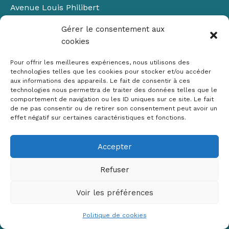
Avenue Louis Philibert
Domaine du Petit Arbois
Gérer le consentement aux
Bâtiment Laennec
cookies
13100 Aix-en-Provence
📞
04 42 90 71 22
Pour offrir les meilleures expériences, nous utilisons des
✉ contact@crige-paca.org
technologies telles que les cookies pour stocker et/ou accéder
aux informations des appareils. Le fait de consentir à ces
technologies nous permettra de traiter des données telles que le
comportement de navigation ou les ID uniques sur ce site. Le fait
de ne pas consentir ou de retirer son consentement peut avoir un
effet négatif sur certaines caractéristiques et fonctions.
Accepter
Mentions légales
RGPD
Refuser
Politique de cookies (UE)
Voir les préférences
Copyright © 2026 Crige PACA
Conception :
sylvainriviere.com
Politique de cookies