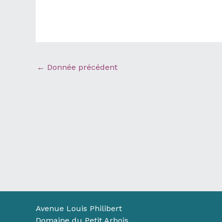
←
Donnée précédent
Avenue Louis Philibert
Domaine du Petit Arbois