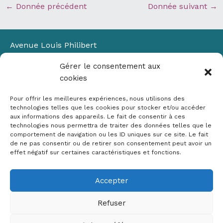
←
Donnée précédent
Donnée suivant
→
Avenue Louis Philibert
Domaine du Petit Arbois
Gérer le consentement aux
Bâtiment Laennec
cookies
13100 Aix-en-Provence
📞
04 42 90 71 22
Pour offrir les meilleures expériences, nous utilisons des
✉ contact@crige-paca.org
technologies telles que les cookies pour stocker et/ou accéder
aux informations des appareils. Le fait de consentir à ces
technologies nous permettra de traiter des données telles que le
comportement de navigation ou les ID uniques sur ce site. Le fait
de ne pas consentir ou de retirer son consentement peut avoir un
effet négatif sur certaines caractéristiques et fonctions.
Accepter
Mentions légales
RGPD
Refuser
Politique de cookies (UE)