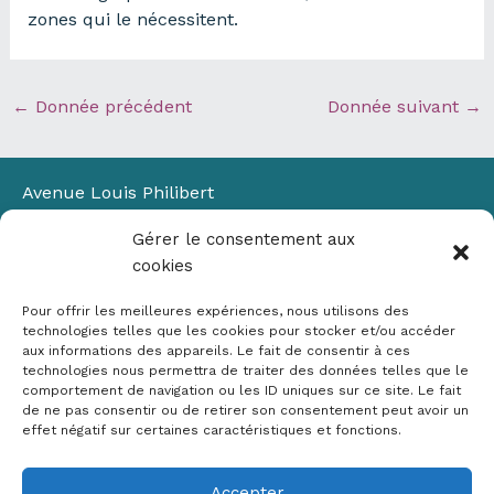
zones qui le nécessitent.
←
Donnée précédent
Donnée suivant
→
Avenue Louis Philibert
Domaine du Petit Arbois
Gérer le consentement aux
Bâtiment Laennec
cookies
13100 Aix-en-Provence
📞
04 42 90 71 22
Pour offrir les meilleures expériences, nous utilisons des
✉ contact@crige-paca.org
technologies telles que les cookies pour stocker et/ou accéder
aux informations des appareils. Le fait de consentir à ces
technologies nous permettra de traiter des données telles que le
comportement de navigation ou les ID uniques sur ce site. Le fait
de ne pas consentir ou de retirer son consentement peut avoir un
effet négatif sur certaines caractéristiques et fonctions.
Accepter