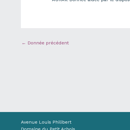
←
Donnée précédent
Avenue Louis Philibert
Domaine du Petit Arbois