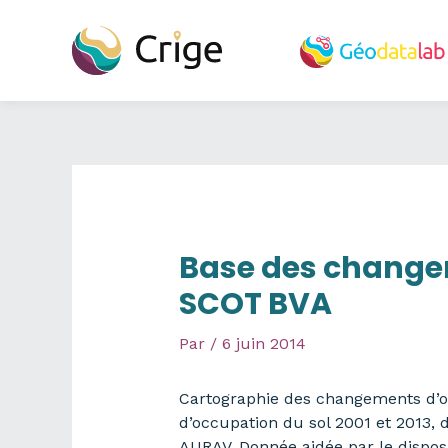
Aller
au
contenu
Base des changem
SCOT BVA
Par
/
6 juin 2014
Cartographie des changements d’oc
d’occupation du sol 2001 et 2013, 
AURAV. Donnée aidée par le dispos