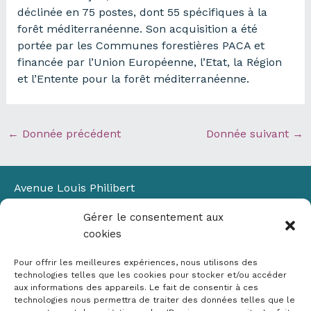
déclinée en 75 postes, dont 55 spécifiques à la
forêt méditerranéenne. Son acquisition a été
portée par les Communes forestières PACA et
financée par l’Union Européenne, l’Etat, la Région
et l’Entente pour la forêt méditerranéenne.
←
Donnée précédent
Donnée suivant
→
Avenue Louis Philibert
Domaine du Petit Arbois
Gérer le consentement aux
Bâtiment Laennec
cookies
13100 Aix-en-Provence
📞
04 42 90 71 22
Pour offrir les meilleures expériences, nous utilisons des
✉ contact@crige-paca.org
technologies telles que les cookies pour stocker et/ou accéder
aux informations des appareils. Le fait de consentir à ces
technologies nous permettra de traiter des données telles que le