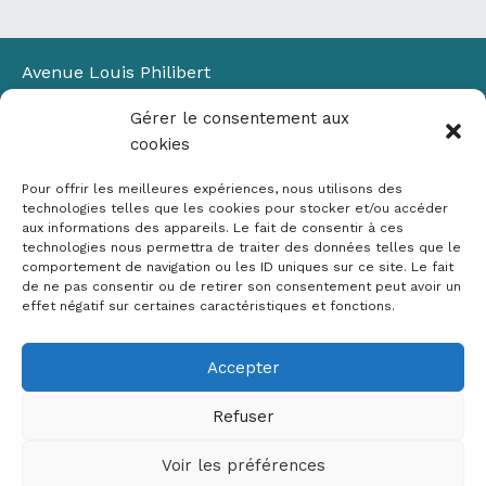
Avenue Louis Philibert
Domaine du Petit Arbois
Gérer le consentement aux
Bâtiment Laennec
cookies
13100 Aix-en-Provence
📞
04 42 90 71 22
Pour offrir les meilleures expériences, nous utilisons des
✉ contact@crige-paca.org
technologies telles que les cookies pour stocker et/ou accéder
aux informations des appareils. Le fait de consentir à ces
technologies nous permettra de traiter des données telles que le
comportement de navigation ou les ID uniques sur ce site. Le fait
de ne pas consentir ou de retirer son consentement peut avoir un
effet négatif sur certaines caractéristiques et fonctions.
Accepter
Mentions légales
RGPD
Refuser
Politique de cookies (UE)
Voir les préférences
Copyright © 2026 Crige PACA