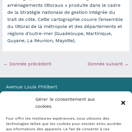
aménagements littoraux » produite dans le cadre
de la Stratégie nationale de gestion intégrée du
trait de côte. Cette cartographie couvre l’ensemble
du littoral de la métropole et des départements et
régions d’outre-mer (Guadeloupe, Martinique,
Guyane, La Réunion, Mayotte).
←
Donnée précédent
Donnée suivant
→
Avenue Louis Philibert
Domaine du Petit Arbois
Gérer le consentement aux
Bâtiment Laennec
cookies
13100 Aix-en-Provence
📞
04 42 90 71 22
Pour offrir les meilleures expériences, nous utilisons des
✉ contact@crige-paca.org
technologies telles que les cookies pour stocker et/ou accéder
aux informations des appareils. Le fait de consentir à ces