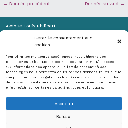
←
Donnée précédent
Donnée suivant
→
Avenue Louis Philibert
Domaine du Petit Arbois
Gérer le consentement aux
Bâtiment Laennec
cookies
13100 Aix-en-Provence
📞
04 42 90 71 22
Pour offrir les meilleures expériences, nous utilisons des
✉ contact@crige-paca.org
technologies telles que les cookies pour stocker et/ou accéder
aux informations des appareils. Le fait de consentir à ces
technologies nous permettra de traiter des données telles que le
comportement de navigation ou les ID uniques sur ce site. Le fait
de ne pas consentir ou de retirer son consentement peut avoir un
effet négatif sur certaines caractéristiques et fonctions.
Accepter
Mentions légales
RGPD
Refuser
Politique de cookies (UE)