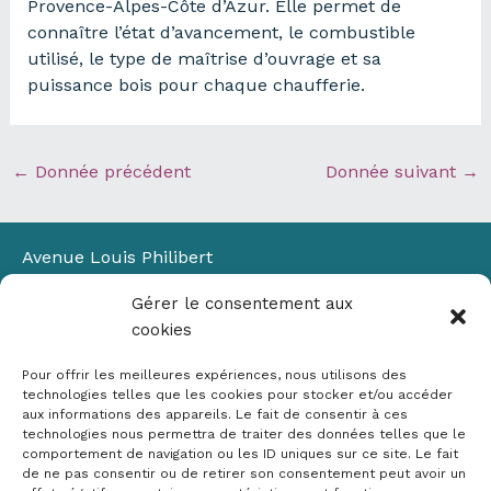
Provence-Alpes-Côte d’Azur. Elle permet de
connaître l’état d’avancement, le combustible
utilisé, le type de maîtrise d’ouvrage et sa
puissance bois pour chaque chaufferie.
←
Donnée précédent
Donnée suivant
→
Avenue Louis Philibert
Domaine du Petit Arbois
Gérer le consentement aux
Bâtiment Laennec
cookies
13100 Aix-en-Provence
📞
04 42 90 71 22
Pour offrir les meilleures expériences, nous utilisons des
✉ contact@crige-paca.org
technologies telles que les cookies pour stocker et/ou accéder
aux informations des appareils. Le fait de consentir à ces
technologies nous permettra de traiter des données telles que le
comportement de navigation ou les ID uniques sur ce site. Le fait
de ne pas consentir ou de retirer son consentement peut avoir un