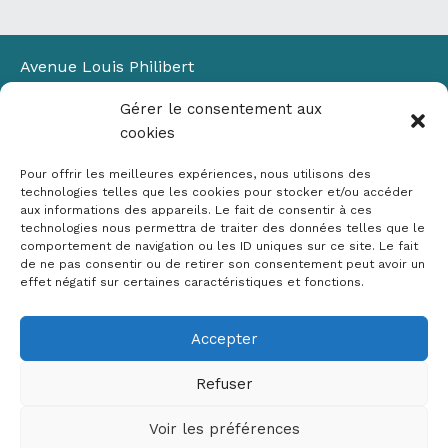
Avenue Louis Philibert
Domaine du Petit Arbois
Gérer le consentement aux
Bâtiment Laennec
cookies
13100 Aix-en-Provence
📞
04 42 90 71 22
Pour offrir les meilleures expériences, nous utilisons des
✉ contact@crige-paca.org
technologies telles que les cookies pour stocker et/ou accéder
aux informations des appareils. Le fait de consentir à ces
technologies nous permettra de traiter des données telles que le
comportement de navigation ou les ID uniques sur ce site. Le fait
de ne pas consentir ou de retirer son consentement peut avoir un
effet négatif sur certaines caractéristiques et fonctions.
Accepter
Mentions légales
RGPD
Refuser
Politique de cookies (UE)
Voir les préférences
Copyright © 2026 Crige PACA