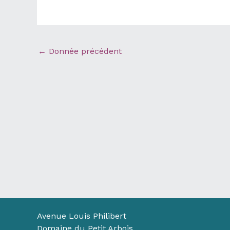
←
Donnée précédent
Avenue Louis Philibert
Domaine du Petit Arbois