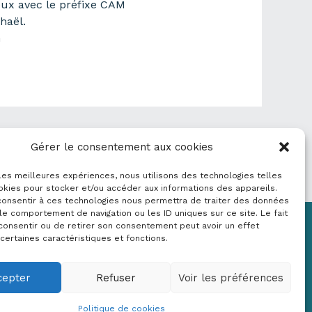
eux avec le préfixe CAM
haël.
n
Donnée suivant
→
Gérer le consentement aux cookies
 les meilleures expériences, nous utilisons des technologies telles
okies pour stocker et/ou accéder aux informations des appareils.
 consentir à ces technologies nous permettra de traiter des données
le comportement de navigation ou les ID uniques sur ce site. Le fait
consentir ou de retirer son consentement peut avoir un effet
Mentions légales
 certaines caractéristiques et fonctions.
RGPD
Politique de cookies (UE)
cepter
Refuser
Voir les préférences
Copyright © 2026 Crige PACA
Conception :
sylvainriviere.com
Politique de cookies