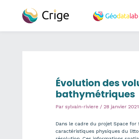
Aller
au
contenu
Évolution des vol
bathymétriques
Par
sylvain-riviere
/
28 janvier 2021
Dans le cadre du projet Space for
caractéristiques physiques du litt
résolution. Ces informations spati