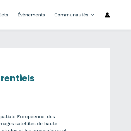
jets
Évènements
Communautés
rentiels
Spatiale Européenne, des
images satellites de haute
rs études et les aménageurs et