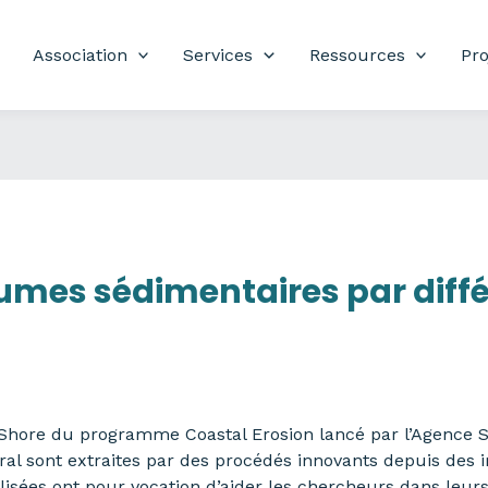
Association
Services
Ressources
Pro
umes sédimentaires par diffé
 Shore du programme Coastal Erosion lancé par l’Agence 
oral sont extraites par des procédés innovants depuis des 
alisées ont pour vocation d’aider les chercheurs dans leu