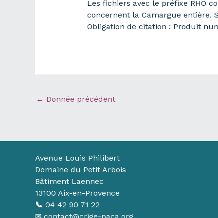
Les fichiers avec le préfixe RHO 
concernent la Camargue entière. S
Obligation de citation : Produit n
←
Donnée précédent
Avenue Louis Philibert
Domaine du Petit Arbois
Bâtiment Laennec
13100 Aix-en-Provence
📞
04 42 90 71 22
✉ contact@crige-paca.org