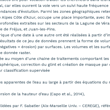
al, car elles ouvrent la voie vers un suivi haute fréquence 
dances d’évolution. Parmi les zones géographiques retenue
 Alpes Côte d’Azur, occupe une place importante, avec l
rofondies extraites sur les secteurs de la Lagune de Vé
e de Fréjus, et Juan-les-Pins.
ique d’une date à une autre ont été réalisées à partir d’im
résultats de ce jeu de données prennent la forme de volu
égatives = érosion) par surfaces. Les volumes et les surf
ue donnée raster.
raitée au moyen d’une chaine de traitements comportant les 
sphérique, correction du glint et création de masque par c
r classification supervisée
es apparentes de l’eau au large à partir des équations du 
sion de la hauteur d’eau (Capo et al., 2014),
idées par F. Sabatier (Aix-Marseille Univ. – CEREGE), réfé