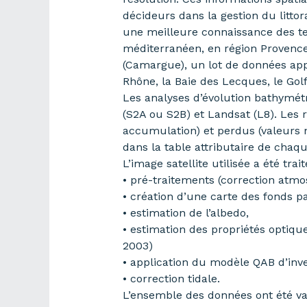
décideurs dans la gestion du littor
une meilleure connaissance des ten
méditerranéen, en région Provence
(Camargue), un lot de données app
Rhône, la Baie des Lecques, le Golf
Les analyses d’évolution bathymétr
(S2A ou S2B) et Landsat (L8). Les 
accumulation) et perdus (valeurs n
dans la table attributaire de chaq
L’image satellite utilisée a été t
• pré-traitements (correction atmo
• création d’une carte des fonds pa
• estimation de l’albedo,
• estimation des propriétés optiqu
2003)
• application du modèle QAB d’inver
• correction tidale.
L’ensemble des données ont été val