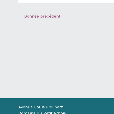
←
Donnée précédent
Avenue Louis Philibert
Domaine du Petit Arbois