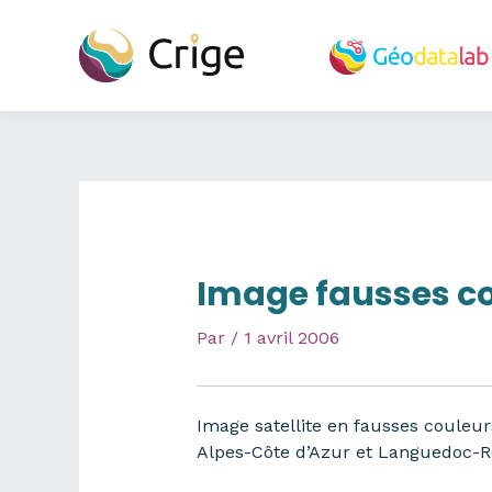
Aller
au
contenu
Image fausses co
Par
/
1 avril 2006
Image satellite en fausses couleu
Alpes-Côte d’Azur et Languedoc-Ro