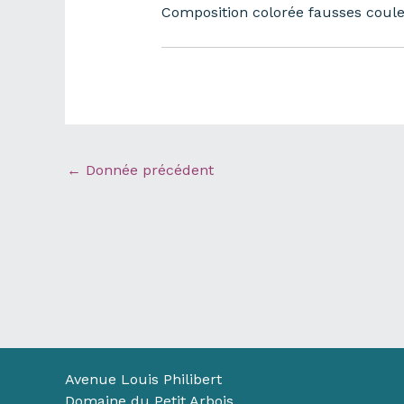
Composition colorée fausses coul
←
Donnée précédent
Avenue Louis Philibert
Domaine du Petit Arbois