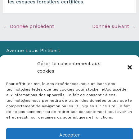
les espaces forestiers certifiées.
←
Donnée précédent
Donnée suivant
→
Avenue Louis Philibert
Domaine du Petit Arbois
Gérer le consentement aux
Bâtiment Laennec
cookies
13100 Aix-en-Provence
📞
04 42 90 71 22
Pour offrir les meilleures expériences, nous utilisons des
✉ contact@crige-paca.org
technologies telles que les cookies pour stocker et/ou accéder
aux informations des appareils. Le fait de consentir à ces
technologies nous permettra de traiter des données telles que le
comportement de navigation ou les ID uniques sur ce site. Le fait
de ne pas consentir ou de retirer son consentement peut avoir un
effet négatif sur certaines caractéristiques et fonctions.
Accepter
Mentions légales