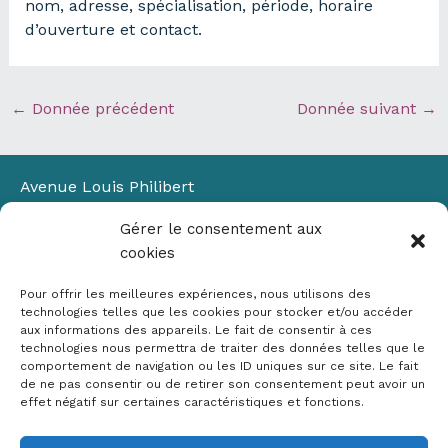
nom, adresse, spécialisation, période, horaire
d’ouverture et contact.
←
Donnée précédent
Donnée suivant
→
Avenue Louis Philibert
Domaine du Petit Arbois
Gérer le consentement aux
Bâtiment Laennec
cookies
13100 Aix-en-Provence
📞
04 42 90 71 22
Pour offrir les meilleures expériences, nous utilisons des
✉ contact@crige-paca.org
technologies telles que les cookies pour stocker et/ou accéder
aux informations des appareils. Le fait de consentir à ces
technologies nous permettra de traiter des données telles que le
comportement de navigation ou les ID uniques sur ce site. Le fait
de ne pas consentir ou de retirer son consentement peut avoir un
effet négatif sur certaines caractéristiques et fonctions.