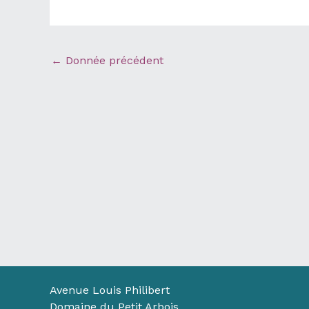
←
Donnée précédent
Avenue Louis Philibert
Domaine du Petit Arbois