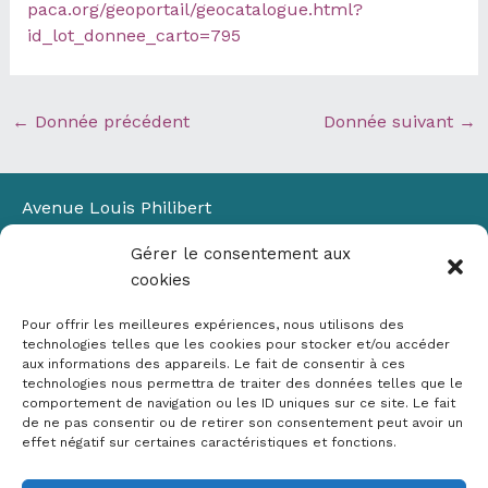
paca.org/geoportail/geocatalogue.html?
id_lot_donnee_carto=795
←
Donnée précédent
Donnée suivant
→
Avenue Louis Philibert
Domaine du Petit Arbois
Gérer le consentement aux
Bâtiment Laennec
cookies
13100 Aix-en-Provence
📞
04 42 90 71 22
Pour offrir les meilleures expériences, nous utilisons des
✉ contact@crige-paca.org
technologies telles que les cookies pour stocker et/ou accéder
aux informations des appareils. Le fait de consentir à ces
technologies nous permettra de traiter des données telles que le
comportement de navigation ou les ID uniques sur ce site. Le fait
de ne pas consentir ou de retirer son consentement peut avoir un
effet négatif sur certaines caractéristiques et fonctions.