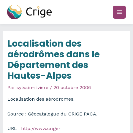
Aller
au
main
contenu
men
Localisation des
aérodrômes dans le
Département des
Hautes-Alpes
Par
sylvain-riviere
/
20 octobre 2006
Localisation des aérodromes.
Source : Géocatalogue du CRIGE PACA.
URL :
http://www.crige-