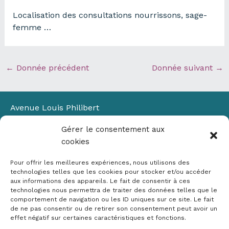
Localisation des consultations nourrissons, sage-
femme …
←
Donnée précédent
Donnée suivant
→
Avenue Louis Philibert
Domaine du Petit Arbois
Gérer le consentement aux
Bâtiment Laennec
cookies
13100 Aix-en-Provence
📞
04 42 90 71 22
Pour offrir les meilleures expériences, nous utilisons des
✉ contact@crige-paca.org
technologies telles que les cookies pour stocker et/ou accéder
aux informations des appareils. Le fait de consentir à ces
technologies nous permettra de traiter des données telles que le
comportement de navigation ou les ID uniques sur ce site. Le fait
de ne pas consentir ou de retirer son consentement peut avoir un
effet négatif sur certaines caractéristiques et fonctions.