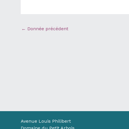
←
Donnée précédent
Avenue Louis Philibert
Domaine du Petit Arbois