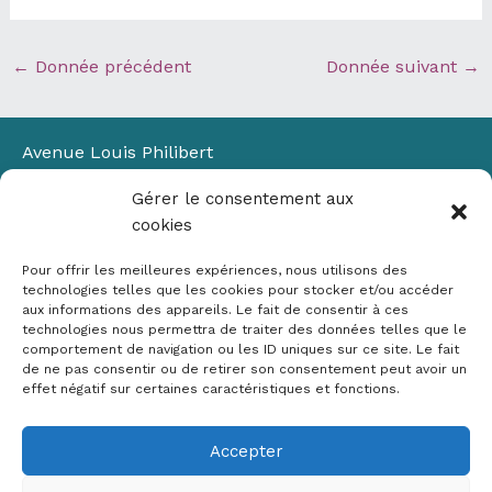
←
Donnée précédent
Donnée suivant
→
Avenue Louis Philibert
Domaine du Petit Arbois
Gérer le consentement aux
Bâtiment Laennec
cookies
13100 Aix-en-Provence
📞
04 42 90 71 22
Pour offrir les meilleures expériences, nous utilisons des
✉ contact@crige-paca.org
technologies telles que les cookies pour stocker et/ou accéder
aux informations des appareils. Le fait de consentir à ces
technologies nous permettra de traiter des données telles que le
comportement de navigation ou les ID uniques sur ce site. Le fait
de ne pas consentir ou de retirer son consentement peut avoir un
effet négatif sur certaines caractéristiques et fonctions.
Accepter
Mentions légales
RGPD