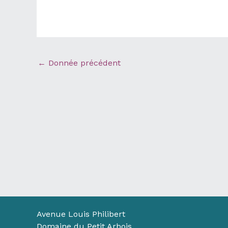
←
Donnée précédent
Avenue Louis Philibert
Domaine du Petit Arbois