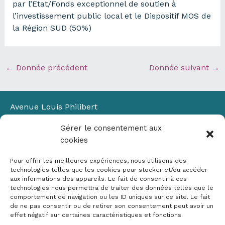
par l’Etat/Fonds exceptionnel de soutien à
l’investissement public local et le Dispositif MOS de
la Région SUD (50%)
←
Donnée précédent
Donnée suivant
→
Avenue Louis Philibert
Domaine du Petit Arbois
Gérer le consentement aux
Bâtiment Laennec
cookies
13100 Aix-en-Provence
📞
04 42 90 71 22
Pour offrir les meilleures expériences, nous utilisons des
✉ contact@crige-paca.org
technologies telles que les cookies pour stocker et/ou accéder
aux informations des appareils. Le fait de consentir à ces
technologies nous permettra de traiter des données telles que le
comportement de navigation ou les ID uniques sur ce site. Le fait
de ne pas consentir ou de retirer son consentement peut avoir un
effet négatif sur certaines caractéristiques et fonctions.