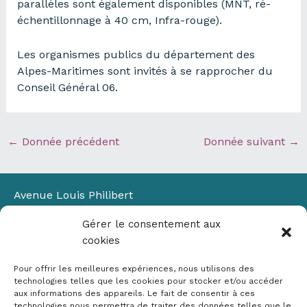
parallèles sont également disponibles (MNT, ré-
échentillonnage à 40 cm, Infra-rouge).
Les organismes publics du département des
Alpes-Maritimes sont invités à se rapprocher du
Conseil Général 06.
←
Donnée précédent
Donnée suivant
→
Avenue Louis Philibert
Domaine du Petit Arbois
Gérer le consentement aux
Bâtiment Laennec
cookies
13100 Aix-en-Provence
📞
04 42 90 71 22
Pour offrir les meilleures expériences, nous utilisons des
✉ contact@crige-paca.org
technologies telles que les cookies pour stocker et/ou accéder
aux informations des appareils. Le fait de consentir à ces
technologies nous permettra de traiter des données telles que le