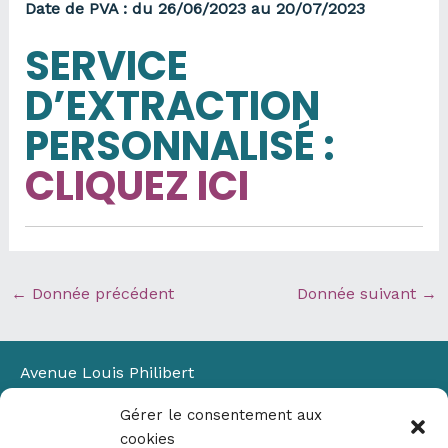
Date de PVA : du 26/06/2023 au 20/07/2023
SERVICE
D’EXTRACTION
PERSONNALISÉ
:
CLIQUEZ ICI
←
Donnée précédent
Donnée suivant
→
Avenue Louis Philibert
Domaine du Petit Arbois
Gérer le consentement aux
Bâtiment Laennec
cookies
13100 Aix-en-Provence