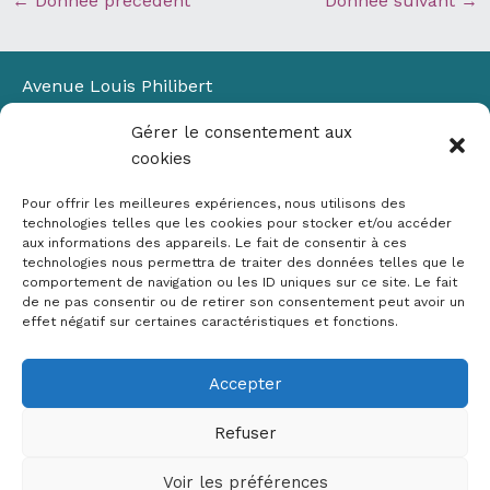
←
Donnée précédent
Donnée suivant
→
Avenue Louis Philibert
Domaine du Petit Arbois
Gérer le consentement aux
Bâtiment Laennec
cookies
13100 Aix-en-Provence
📞
04 42 90 71 22
Pour offrir les meilleures expériences, nous utilisons des
✉ contact@crige-paca.org
technologies telles que les cookies pour stocker et/ou accéder
aux informations des appareils. Le fait de consentir à ces
technologies nous permettra de traiter des données telles que le
comportement de navigation ou les ID uniques sur ce site. Le fait
de ne pas consentir ou de retirer son consentement peut avoir un
effet négatif sur certaines caractéristiques et fonctions.
Accepter
Mentions légales
RGPD
Refuser
Politique de cookies (UE)
Voir les préférences
Copyright © 2026 Crige PACA