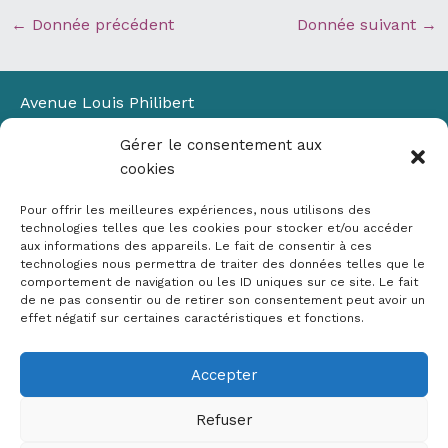
←
Donnée précédent
Donnée suivant
→
Avenue Louis Philibert
Domaine du Petit Arbois
Gérer le consentement aux
Bâtiment Laennec
cookies
13100 Aix-en-Provence
📞
04 42 90 71 22
Pour offrir les meilleures expériences, nous utilisons des
✉ contact@crige-paca.org
technologies telles que les cookies pour stocker et/ou accéder
aux informations des appareils. Le fait de consentir à ces
technologies nous permettra de traiter des données telles que le
comportement de navigation ou les ID uniques sur ce site. Le fait
de ne pas consentir ou de retirer son consentement peut avoir un
effet négatif sur certaines caractéristiques et fonctions.
Accepter
Mentions légales
RGPD
Refuser
Politique de cookies (UE)