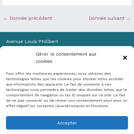
←
Donnée précédent
Donnée suivant
→
Avenue Louis Philibert
Domaine du Petit Arbois
Gérer le consentement aux
Bâtiment Laennec
cookies
13100 Aix-en-Provence
📞
04 42 90 71 22
Pour offrir les meilleures expériences, nous utilisons des
✉ contact@crige-paca.org
technologies telles que les cookies pour stocker et/ou accéder
aux informations des appareils. Le fait de consentir à ces
technologies nous permettra de traiter des données telles que le
comportement de navigation ou les ID uniques sur ce site. Le fait
de ne pas consentir ou de retirer son consentement peut avoir un
effet négatif sur certaines caractéristiques et fonctions.
Accepter
Mentions légales
RGPD