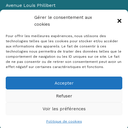
Avenue Louis Philibert
Domaine du Petit Arbois
Gérer le consentement aux
Bâtiment Laennec
cookies
13100 Aix-en-Provence
📞
04 42 90 71 22
Pour offrir les meilleures expériences, nous utilisons des
✉ contact@crige-paca.org
technologies telles que les cookies pour stocker et/ou accéder
aux informations des appareils. Le fait de consentir à ces
technologies nous permettra de traiter des données telles que le
comportement de navigation ou les ID uniques sur ce site. Le fait
de ne pas consentir ou de retirer son consentement peut avoir un
effet négatif sur certaines caractéristiques et fonctions.
Accepter
Mentions légales
RGPD
Refuser
Politique de cookies (UE)
Voir les préférences
Copyright © 2026 Crige PACA
Conception :
sylvainriviere.com
Politique de cookies