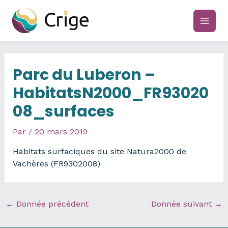
Aller
au
main
contenu
men
Parc du Luberon –
HabitatsN2000_FR93020
08_surfaces
Par
/
20 mars 2019
Habitats surfaciques du site Natura2000 de
Vachères (FR9302008)
←
Donnée précédent
Donnée suivant
→