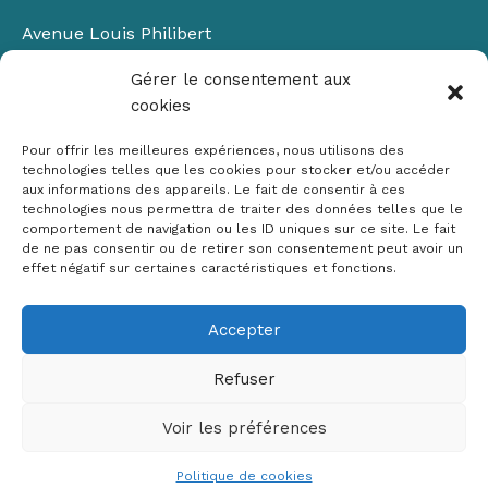
Avenue Louis Philibert
Domaine du Petit Arbois
Gérer le consentement aux
Bâtiment Laennec
cookies
13100 Aix-en-Provence
📞
04 42 90 71 22
Pour offrir les meilleures expériences, nous utilisons des
✉ contact@crige-paca.org
technologies telles que les cookies pour stocker et/ou accéder
aux informations des appareils. Le fait de consentir à ces
technologies nous permettra de traiter des données telles que le
comportement de navigation ou les ID uniques sur ce site. Le fait
de ne pas consentir ou de retirer son consentement peut avoir un
effet négatif sur certaines caractéristiques et fonctions.
Accepter
Mentions légales
RGPD
Refuser
Politique de cookies (UE)
Voir les préférences
Copyright © 2026 Crige PACA
Conception :
sylvainriviere.com
Politique de cookies