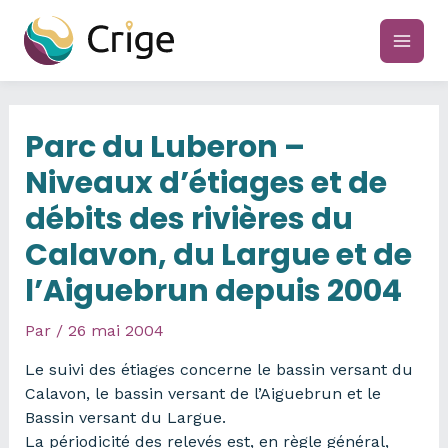
Aller
au
main
contenu
men
Parc du Luberon –
Niveaux d’étiages et de
débits des rivières du
Calavon, du Largue et de
l’Aiguebrun depuis 2004
Par
/
26 mai 2004
Le suivi des étiages concerne le bassin versant du
Calavon, le bassin versant de l’Aiguebrun et le
Bassin versant du Largue.
La périodicité des relevés est, en règle général,