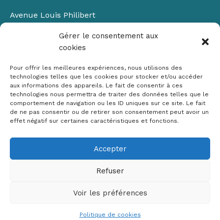
Avenue Louis Philibert
Domaine du Petit Arbois
Gérer le consentement aux
Bâtiment Laennec
cookies
13100 Aix-en-Provence
📞
04 42 90 71 22
Pour offrir les meilleures expériences, nous utilisons des
✉ contact@crige-paca.org
technologies telles que les cookies pour stocker et/ou accéder
aux informations des appareils. Le fait de consentir à ces
technologies nous permettra de traiter des données telles que le
comportement de navigation ou les ID uniques sur ce site. Le fait
de ne pas consentir ou de retirer son consentement peut avoir un
effet négatif sur certaines caractéristiques et fonctions.
Accepter
Mentions légales
RGPD
Refuser
Politique de cookies (UE)
Voir les préférences
Copyright © 2026 Crige PACA
Conception :
sylvainriviere.com
Politique de cookies