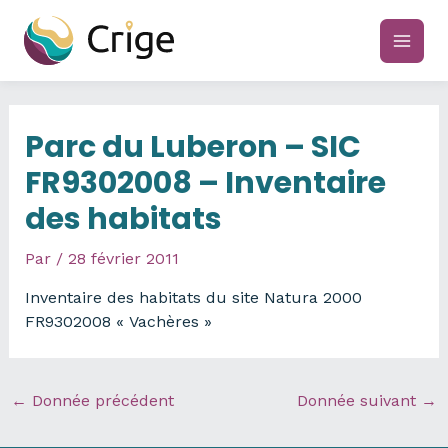
Aller
au
main
contenu
men
Parc du Luberon – SIC
FR9302008 – Inventaire
des habitats
Par
/
28 février 2011
Inventaire des habitats du site Natura 2000
FR9302008 « Vachères »
←
Donnée précédent
Donnée suivant
→