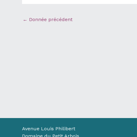
←
Donnée précédent
Avenue Louis Philibert
Domaine du Petit Arbois