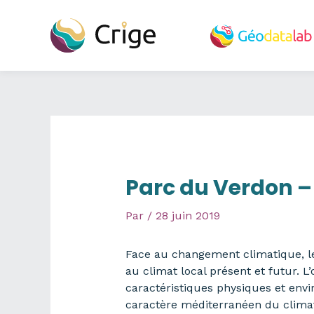
Aller
au
contenu
Parc du Verdon – É
Par
/
28 juin 2019
Face au changement climatique, le 
au climat local présent et futur. L
caractéristiques physiques et env
caractère méditerranéen du climat,