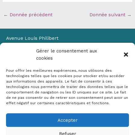
←
Donnée précédent
Donnée suivant
→
Avenue Louis Philibert
Domaine du Petit Arbois
Gérer le consentement aux
Bâtiment Laennec
cookies
13100 Aix-en-Provence
📞
04 42 90 71 22
Pour offrir les meilleures expériences, nous utilisons des
✉ contact@crige-paca.org
technologies telles que les cookies pour stocker et/ou accéder
aux informations des appareils. Le fait de consentir à ces
technologies nous permettra de traiter des données telles que le
comportement de navigation ou les ID uniques sur ce site. Le fait
de ne pas consentir ou de retirer son consentement peut avoir un
effet négatif sur certaines caractéristiques et fonctions.
Accepter
Mentions légales
RGPD
Refuser