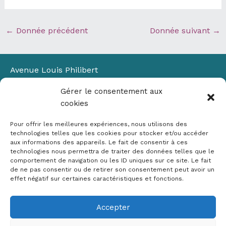
←
Donnée précédent
Donnée suivant
→
Avenue Louis Philibert
Domaine du Petit Arbois
Gérer le consentement aux
Bâtiment Laennec
cookies
13100 Aix-en-Provence
📞
04 42 90 71 22
Pour offrir les meilleures expériences, nous utilisons des
✉ contact@crige-paca.org
technologies telles que les cookies pour stocker et/ou accéder
aux informations des appareils. Le fait de consentir à ces
technologies nous permettra de traiter des données telles que le
comportement de navigation ou les ID uniques sur ce site. Le fait
de ne pas consentir ou de retirer son consentement peut avoir un
effet négatif sur certaines caractéristiques et fonctions.
Accepter
Mentions légales
RGPD