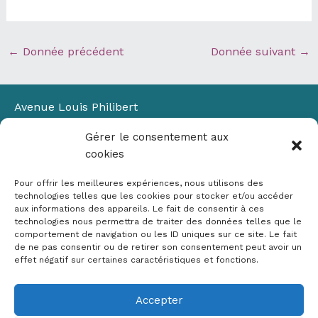
←
Donnée précédent
Donnée suivant
→
Avenue Louis Philibert
Domaine du Petit Arbois
Gérer le consentement aux
Bâtiment Laennec
cookies
13100 Aix-en-Provence
📞
04 42 90 71 22
Pour offrir les meilleures expériences, nous utilisons des
✉ contact@crige-paca.org
technologies telles que les cookies pour stocker et/ou accéder
aux informations des appareils. Le fait de consentir à ces
technologies nous permettra de traiter des données telles que le
comportement de navigation ou les ID uniques sur ce site. Le fait
de ne pas consentir ou de retirer son consentement peut avoir un
effet négatif sur certaines caractéristiques et fonctions.
Accepter
Mentions légales