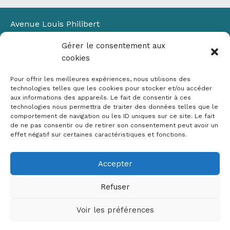
Avenue Louis Philibert
Domaine du Petit Arbois
Gérer le consentement aux
Bâtiment Laennec
cookies
13100 Aix-en-Provence
📞
04 42 90 71 22
Pour offrir les meilleures expériences, nous utilisons des
✉ contact@crige-paca.org
technologies telles que les cookies pour stocker et/ou accéder
aux informations des appareils. Le fait de consentir à ces
technologies nous permettra de traiter des données telles que le
comportement de navigation ou les ID uniques sur ce site. Le fait
de ne pas consentir ou de retirer son consentement peut avoir un
effet négatif sur certaines caractéristiques et fonctions.
Accepter
Mentions légales
RGPD
Refuser
Politique de cookies (UE)
Voir les préférences
Copyright © 2026 Crige PACA
Conception :
sylvainriviere.com