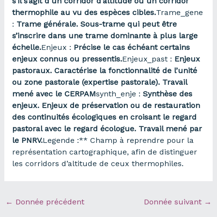
s’il s’agit d’un corridor d’altitude ou un corridor
thermophile au vu des espèces cibles.
Trame_gene
:
Trame générale. Sous-trame qui peut être
s’inscrire dans une trame dominante à plus large
échelle.
Enjeux :
Précise le cas échéant certains
enjeux connus ou pressentis.
Enjeux_past :
Enjeux
pastoraux. Caractérise la fonctionnalité de l’unité
ou zone pastorale (expertise pastorale). Travail
mené avec le CERPAM
synth_enje :
Synthèse des
enjeux. Enjeux de préservation ou de restauration
des continuités écologiques en croisant le regard
pastoral avec le regard écologue. Travail mené par
le PNRV.
Legende :** Champ à reprendre pour la
représentation cartographique, afin de distinguer
les corridors d’altitude de ceux thermophiles.
←
Donnée précédent
Donnée suivant
→