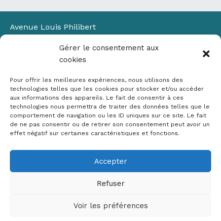
Avenue Louis Philibert
Domaine du Petit Arbois
Gérer le consentement aux
Bâtiment Laennec
cookies
13100 Aix-en-Provence
📞
04 42 90 71 22
Pour offrir les meilleures expériences, nous utilisons des
✉ contact@crige-paca.org
technologies telles que les cookies pour stocker et/ou accéder
aux informations des appareils. Le fait de consentir à ces
technologies nous permettra de traiter des données telles que le
comportement de navigation ou les ID uniques sur ce site. Le fait
de ne pas consentir ou de retirer son consentement peut avoir un
effet négatif sur certaines caractéristiques et fonctions.
Accepter
Mentions légales
RGPD
Refuser
Politique de cookies (UE)
Voir les préférences
Copyright © 2026 Crige PACA
Conception :
sylvainriviere.com