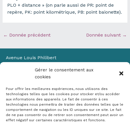
PLO + distance » (on parle aussi de PR: point de
repère, PK: point kilométrique, PB: point baionette).
←
Donnée précédent
Donnée suivant
→
Avenue Louis Philibert
Domaine du Petit Arbois
Gérer le consentement aux
Bâtiment Laennec
cookies
13100 Aix-en-Provence
📞
04 42 90 71 22
Pour offrir les meilleures expériences, nous utilisons des
✉ contact@crige-paca.org
technologies telles que les cookies pour stocker et/ou accéder
aux informations des appareils. Le fait de consentir à ces
technologies nous permettra de traiter des données telles que le
comportement de navigation ou les ID uniques sur ce site. Le fait
de ne pas consentir ou de retirer son consentement peut avoir un
effet négatif sur certaines caractéristiques et fonctions.