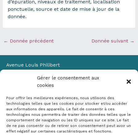
d’épuration, niveaux de traitement, localisation
ponctuelle, source et date de mise à jour de la
donnée.
←
Donnée précédent
Donnée suivant
→
Avenue Louis Philibert
Domaine du Petit Arbois
Gérer le consentement aux
Bâtiment Laennec
cookies
13100 Aix-en-Provence
📞
04 42 90 71 22
Pour offrir les meilleures expériences, nous utilisons des
✉ contact@crige-paca.org
technologies telles que les cookies pour stocker et/ou accéder
aux informations des appareils. Le fait de consentir à ces
technologies nous permettra de traiter des données telles que le
comportement de navigation ou les ID uniques sur ce site. Le fait
de ne pas consentir ou de retirer son consentement peut avoir un
effet négatif sur certaines caractéristiques et fonctions.