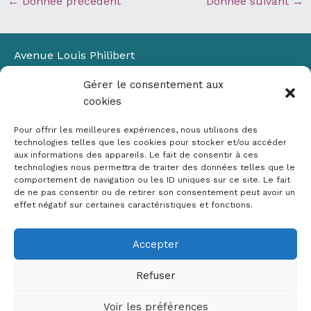
←
Donnée précédent
Donnée suivant
→
Avenue Louis Philibert
Domaine du Petit Arbois
Gérer le consentement aux
Bâtiment Laennec
cookies
13100 Aix-en-Provence
📞
04 42 90 71 22
Pour offrir les meilleures expériences, nous utilisons des
✉ contact@crige-paca.org
technologies telles que les cookies pour stocker et/ou accéder
aux informations des appareils. Le fait de consentir à ces
technologies nous permettra de traiter des données telles que le
comportement de navigation ou les ID uniques sur ce site. Le fait
de ne pas consentir ou de retirer son consentement peut avoir un
effet négatif sur certaines caractéristiques et fonctions.
Accepter
Mentions légales
RGPD
Refuser
Politique de cookies (UE)
Voir les préférences
Copyright © 2026 Crige PACA